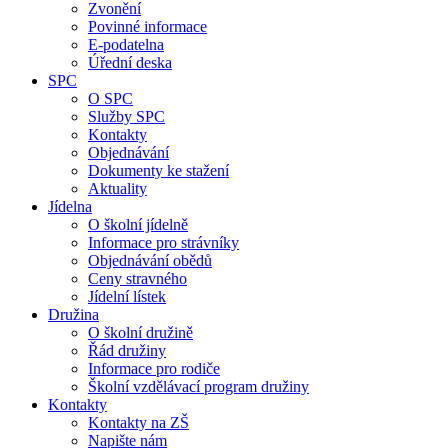
Zvonění
Povinné informace
E-podatelna
Úřední deska
SPC
O SPC
Služby SPC
Kontakty
Objednávání
Dokumenty ke stažení
Aktuality
Jídelna
O školní jídelně
Informace pro strávníky
Objednávání obědů
Ceny stravného
Jídelní lístek
Družina
O školní družině
Řád družiny
Informace pro rodiče
Školní vzdělávací program družiny
Kontakty
Kontakty na ZŠ
Napište nám