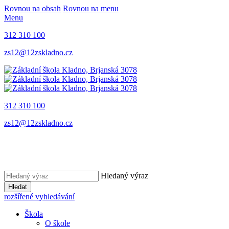
Rovnou na obsah
Rovnou na menu
Menu
312 310 100
zs12@12zskladno.cz
312 310 100
zs12@12zskladno.cz
Hledaný výraz
Hledat
rozšířené vyhledávání
Škola
O škole