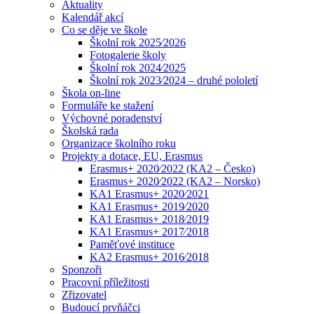
Aktuality
Kalendář akcí
Co se děje ve škole
Školní rok 2025⁄2026
Fotogalerie školy
Školní rok 2024⁄2025
Školní rok 2023⁄2024 – druhé pololetí
Škola on-line
Formuláře ke stažení
Výchovné poradenství
Školská rada
Organizace školního roku
Projekty a dotace, EU, Erasmus
Erasmus+ 2020⁄2022 (KA2 – Česko)
Erasmus+ 2020⁄2022 (KA2 – Norsko)
KA1 Erasmus+ 2020⁄2021
KA1 Erasmus+ 2019⁄2020
KA1 Erasmus+ 2018⁄2019
KA1 Erasmus+ 2017⁄2018
Paměťové instituce
KA2 Erasmus+ 2016⁄2018
Sponzoři
Pracovní příležitosti
Zřizovatel
Budoucí prvňáčci