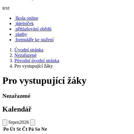
text
škola online
jídelníček
přihlašování obědů
platby
formuláře ke stažení
Úvodní stránka
Nezařazené
Původní úvodní stránka
Pro vystupující žáky
Pro vystupující žáky
Nezařazené
Kalendář
Srpen
2026
Po
Út
St
Čt
Pá
So
Ne