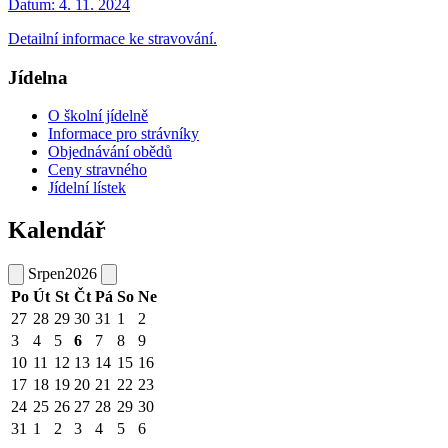
Datum:
4. 11. 2024
Detailní informace ke stravování.
Jídelna
O školní jídelně
Informace pro strávníky
Objednávání obědů
Ceny stravného
Jídelní lístek
Kalendář
Srpen
2026
Po
Út
St
Čt
Pá
So
Ne
27
28
29
30
31
1
2
3
4
5
6
7
8
9
10
11
12
13
14
15
16
17
18
19
20
21
22
23
24
25
26
27
28
29
30
31
1
2
3
4
5
6