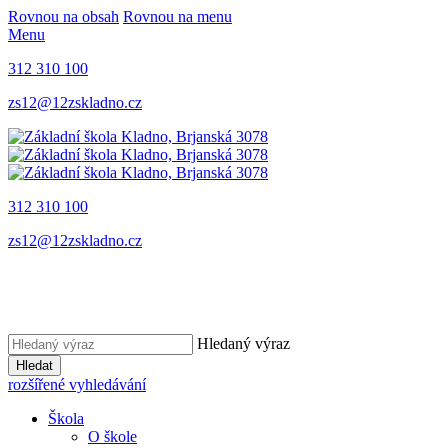
Rovnou na obsah
Rovnou na menu
Menu
312 310 100
zs12@12zskladno.cz
312 310 100
zs12@12zskladno.cz
Hledaný výraz
Hledat
rozšířené vyhledávání
Škola
O škole