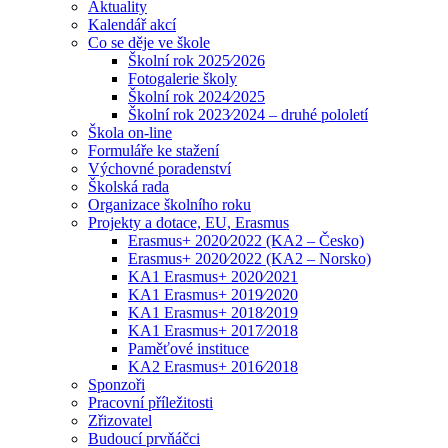
Aktuality
Kalendář akcí
Co se děje ve škole
Školní rok 2025⁄2026
Fotogalerie školy
Školní rok 2024⁄2025
Školní rok 2023⁄2024 – druhé pololetí
Škola on-line
Formuláře ke stažení
Výchovné poradenství
Školská rada
Organizace školního roku
Projekty a dotace, EU, Erasmus
Erasmus+ 2020⁄2022 (KA2 – Česko)
Erasmus+ 2020⁄2022 (KA2 – Norsko)
KA1 Erasmus+ 2020⁄2021
KA1 Erasmus+ 2019⁄2020
KA1 Erasmus+ 2018⁄2019
KA1 Erasmus+ 2017⁄2018
Paměťové instituce
KA2 Erasmus+ 2016⁄2018
Sponzoři
Pracovní příležitosti
Zřizovatel
Budoucí prvňáčci