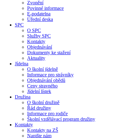
Zvonění
Povinné informace
E-podatelna
Úřední deska
SPC
O SPC
Služby SPC
Kontakty
Objednávání
Dokumenty ke stažení
Aktuality
Jídelna
O školní jídelně
Informace pro strávníky
Objednávání obědů
Ceny stravného
Jídelní lístek
Družina
O školní družině
Řád družiny
Informace pro rodiče
Školní vzdělávací program družiny
Kontakty
Kontakty na ZŠ
Napište nám