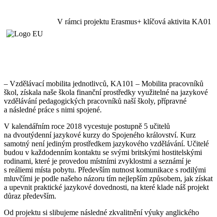
V rámci projektu Erasmus+ klíčová aktivita KA01
– Vzdělávací mobilita jednotlivců, KA101 – Mobilita pracovníků
škol, získala naše škola finanční prostředky využitelné na jazykové
vzdělávání pedagogických pracovníků naší školy, přípravné
a následné práce s nimi spojené.
V kalendářním roce 2018 vycestuje postupně 5 učitelů
na dvoutýdenní jazykové kurzy do Spojeného království. Kurz
samotný není jediným prostředkem jazykového vzdělávání. Učitelé
budou v každodenním kontaktu se svými britskými hostitelskými
rodinami, které je provedou místními zvyklostmi a seznámí je
s reáliemi místa pobytu. Především nutnost komunikace s rodilými
mluvčími je podle našeho názoru tím nejlepším způsobem, jak získat
a upevnit praktické jazykové dovednosti, na které klade náš projekt
důraz především.
Od projektu si slibujeme následné zkvalitnění výuky anglického