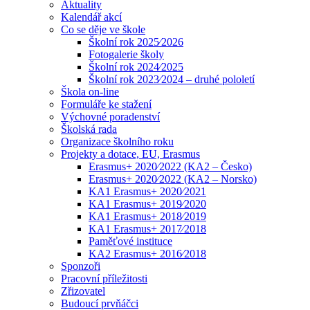
Aktuality
Kalendář akcí
Co se děje ve škole
Školní rok 2025⁄2026
Fotogalerie školy
Školní rok 2024⁄2025
Školní rok 2023⁄2024 – druhé pololetí
Škola on-line
Formuláře ke stažení
Výchovné poradenství
Školská rada
Organizace školního roku
Projekty a dotace, EU, Erasmus
Erasmus+ 2020⁄2022 (KA2 – Česko)
Erasmus+ 2020⁄2022 (KA2 – Norsko)
KA1 Erasmus+ 2020⁄2021
KA1 Erasmus+ 2019⁄2020
KA1 Erasmus+ 2018⁄2019
KA1 Erasmus+ 2017⁄2018
Paměťové instituce
KA2 Erasmus+ 2016⁄2018
Sponzoři
Pracovní příležitosti
Zřizovatel
Budoucí prvňáčci