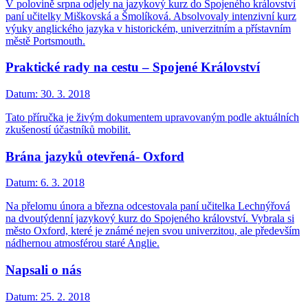
V polovině srpna odjely na jazykový kurz do Spojeného království
paní učitelky Miškovská a Šmolíková. Absolvovaly intenzivní kurz
výuky anglického jazyka v historickém, univerzitním a přístavním
městě Portsmouth.
Praktické rady na cestu – Spojené Království
Datum:
30. 3. 2018
Tato příručka je živým dokumentem upravovaným podle aktuálních
zkušeností účastníků mobilit.
Brána jazyků otevřená- Oxford
Datum:
6. 3. 2018
Na přelomu února a března odcestovala paní učitelka Lechnýřová
na dvoutýdenní jazykový kurz do Spojeného království. Vybrala si
město Oxford, které je známé nejen svou univerzitou, ale především
nádhernou atmosférou staré Anglie.
Napsali o nás
Datum:
25. 2. 2018