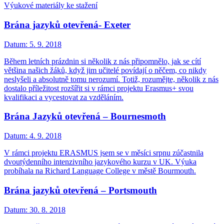
Výukové materiály ke stažení
Brána jazyků otevřená- Exeter
Datum:
5. 9. 2018
Během letních prázdnin si několik z nás připomnělo, jak se cítí
většina našich žáků, když jim učitelé povídají o něčem, co nikdy
neslyšeli a absolutně tomu nerozumí. Totiž, rozumějte, několik z nás
dostalo příležitost rozšířit si v rámci projektu Erasmus+ svou
kvalifikaci a vycestovat za vzděláním.
Brána Jazyků otevřená – Bournesmoth
Datum:
4. 9. 2018
V rámci projektu ERASMUS jsem se v měsíci srpnu zúčastnila
dvoutýdenního intenzivního jazykového kurzu v UK. Výuka
probíhala na Richard Language College v městě Bourmouth.
Brána jazyků otevřená – Portsmouth
Datum:
30. 8. 2018