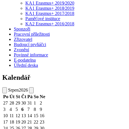
KA1 Erasmus+ 2019⁄2020
KA1 Erasmus+ 2018⁄2019
KA1 Erasmus+ 2017⁄2018
Paměťové instituce
KA2 Erasmus+ 2016⁄2018
Sponzoři
Pracovní příležitosti
Zřizovatel
Budoucí prvňáčci
Zvonění
Povinné informace
E-podatelna
Úřední deska
Kalendář
Srpen
2026
Po
Út
St
Čt
Pá
So
Ne
27
28
29
30
31
1
2
3
4
5
6
7
8
9
10
11
12
13
14
15
16
17
18
19
20
21
22
23
24
25
26
27
28
29
30