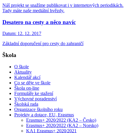
Náš projekt se snažíme publikovat i v internetových periodikách.
Tady máte naše mediální hvězdy.
Desatero na cesty a něco navíc
Datum:
12. 12. 2017
Základní doporučení pro cesty do zahraničí
Škola
O škole
Aktuality
Kalendář akcí
Co se děje ve škole
Škola on-line
Formuláře ke stažení
Výchovné poradenství
Školská rada
Organizace školního roku
Projekty a dotace, EU, Erasmus
Erasmus+ 2020⁄2022 (KA2 – Česko)
Erasmus+ 2020⁄2022 (KA2 – Norsko)
KA1 Erasmus+ 2020⁄2021