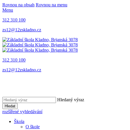
Rovnou na obsah
Rovnou na menu
Menu
312 310 100
zs12@12zskladno.cz
312 310 100
zs12@12zskladno.cz
Hledaný výraz
Hledat
rozšířené vyhledávání
Škola
O škole