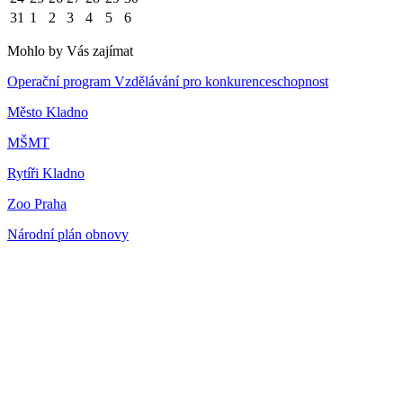
31
1
2
3
4
5
6
Mohlo by Vás zajímat
Operační program Vzdělávání pro konkurenceschopnost
Město Kladno
MŠMT
Rytíři Kladno
Zoo Praha
Národní plán obnovy