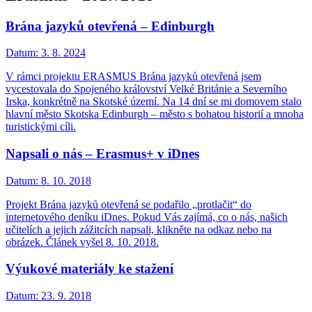
Brána jazyků otevřená – Edinburgh
Datum:
3. 8. 2024
V rámci projektu ERASMUS Brána jazyků otevřená jsem
vycestovala do Spojeného království Velké Británie a Severního
Irska, konkrétně na Skotské území. Na 14 dní se mi domovem stalo
hlavní město Skotska Edinburgh – město s bohatou historií a mnoha
turistickými cíli.
Napsali o nás – Erasmus+ v iDnes
Datum:
8. 10. 2018
Projekt Brána jazyků otevřená se podařilo „protlačit“ do
internetového deníku iDnes. Pokud Vás zajímá, co o nás, našich
učitelích a jejich zážitcích napsali, klikněte na odkaz nebo na
obrázek. Článek vyšel 8. 10. 2018.
Výukové materiály ke stažení
Datum:
23. 9. 2018