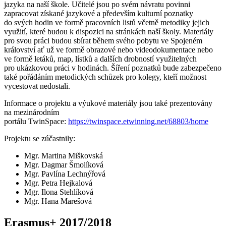
jazyka na naší škole. Učitelé jsou po svém návratu povinni
zapracovat získané jazykové a především kulturní poznatky
do svých hodin ve formě pracovních listů včetně metodiky jejich
využití, které budou k dispozici na stránkách naší školy. Materiály
pro svou práci budou sbírat během svého pobytu ve Spojeném
království ať už ve formě obrazové nebo videodokumentace nebo
ve formě letáků, map, lístků a dalších drobností využitelných
pro ukázkovou práci v hodinách. Šíření poznatků bude zabezpečeno
také pořádáním metodických schůzek pro kolegy, kteří možnost
vycestovat nedostali.
Informace o projektu a výukové materiály jsou také prezentovány
na mezinárodním
portálu TwinSpace:
https://twinspace.etwinning.net/68803/home
Projektu se zúčastnily:
Mgr. Martina Miškovská
Mgr. Dagmar Šmolíková
Mgr. Pavlína Lechnýřová
Mgr. Petra Hejkalová
Mgr. Ilona Stehlíková
Mgr. Hana Marešová
Erasmus+ 2017/2018