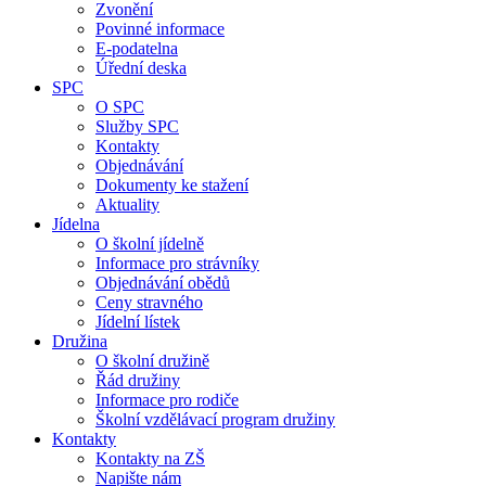
Zvonění
Povinné informace
E-podatelna
Úřední deska
SPC
O SPC
Služby SPC
Kontakty
Objednávání
Dokumenty ke stažení
Aktuality
Jídelna
O školní jídelně
Informace pro strávníky
Objednávání obědů
Ceny stravného
Jídelní lístek
Družina
O školní družině
Řád družiny
Informace pro rodiče
Školní vzdělávací program družiny
Kontakty
Kontakty na ZŠ
Napište nám