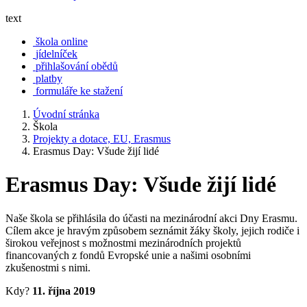
text
škola online
jídelníček
přihlašování obědů
platby
formuláře ke stažení
Úvodní stránka
Škola
Projekty a dotace, EU, Erasmus
Erasmus Day: Všude žijí lidé
Erasmus Day: Všude žijí lidé
Naše škola se přihlásila do účasti na mezinárodní akci Dny Erasmu.
Cílem akce je hravým způsobem seznámit žáky školy, jejich rodiče i
širokou veřejnost s možnostmi mezinárodních projektů
financovaných z fondů Evropské unie a našimi osobními
zkušenostmi s nimi.
Kdy?
11. října 2019