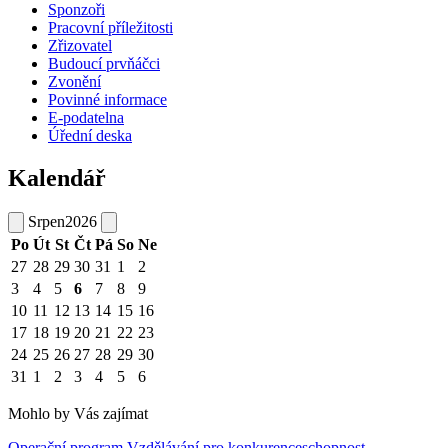
Sponzoři
Pracovní příležitosti
Zřizovatel
Budoucí prvňáčci
Zvonění
Povinné informace
E-podatelna
Úřední deska
Kalendář
Srpen
2026
Po
Út
St
Čt
Pá
So
Ne
27
28
29
30
31
1
2
3
4
5
6
7
8
9
10
11
12
13
14
15
16
17
18
19
20
21
22
23
24
25
26
27
28
29
30
31
1
2
3
4
5
6
Mohlo by Vás zajímat
Operační program Vzdělávání pro konkurenceschopnost