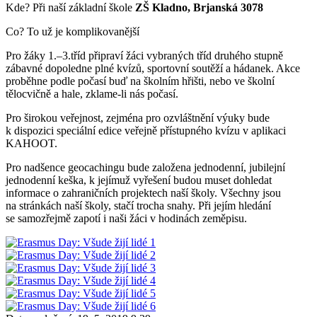
Kde? Při naší základní škole
ZŠ Kladno, Brjanská 3078
Co? To už je komplikovanější
Pro žáky 1.–3.tříd připraví žáci vybraných tříd druhého stupně
zábavné dopoledne plné kvízů, sportovní soutěží a hádanek. Akce
proběhne podle počasí buď na školním hřišti, nebo ve školní
tělocvičně a hale, zklame-li nás počasí.
Pro širokou veřejnost, zejména pro ozvláštnění výuky bude
k dispozici speciální edice veřejně přístupného kvízu v aplikaci
KAHOOT.
Pro nadšence geocachingu bude založena jednodenní, jubilejní
jednodenní keška, k jejímuž vyřešení budou muset dohledat
informace o zahraničních projektech naší školy. Všechny jsou
na stránkách naší školy, stačí trocha snahy. Při jejím hledání
se samozřejmě zapotí i naši žáci v hodinách zeměpisu.