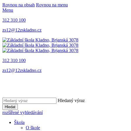
Rovnou na obsah
Rovnou na menu
Menu
312 310 100
zs12@12zskladno.cz
312 310 100
zs12@12zskladno.cz
Hledaný výraz
Hledat
rozšířené vyhledávání
Škola
O škole