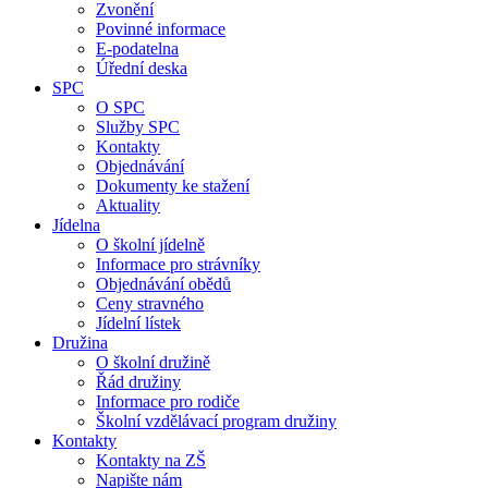
Zvonění
Povinné informace
E-podatelna
Úřední deska
SPC
O SPC
Služby SPC
Kontakty
Objednávání
Dokumenty ke stažení
Aktuality
Jídelna
O školní jídelně
Informace pro strávníky
Objednávání obědů
Ceny stravného
Jídelní lístek
Družina
O školní družině
Řád družiny
Informace pro rodiče
Školní vzdělávací program družiny
Kontakty
Kontakty na ZŠ
Napište nám