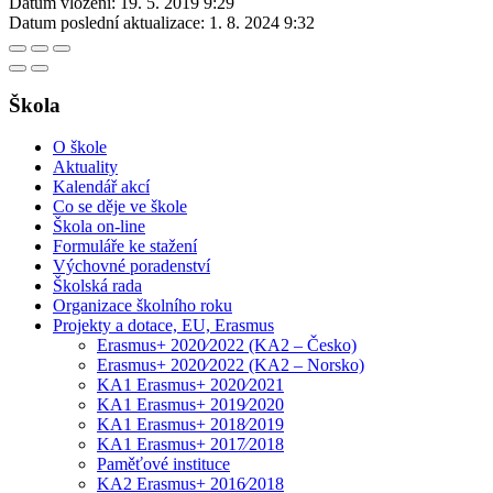
Datum vložení:
19. 5. 2019 9:29
Datum poslední aktualizace:
1. 8. 2024 9:32
Škola
O škole
Aktuality
Kalendář akcí
Co se děje ve škole
Škola on-line
Formuláře ke stažení
Výchovné poradenství
Školská rada
Organizace školního roku
Projekty a dotace, EU, Erasmus
Erasmus+ 2020⁄2022 (KA2 – Česko)
Erasmus+ 2020⁄2022 (KA2 – Norsko)
KA1 Erasmus+ 2020⁄2021
KA1 Erasmus+ 2019⁄2020
KA1 Erasmus+ 2018⁄2019
KA1 Erasmus+ 2017⁄2018
Paměťové instituce
KA2 Erasmus+ 2016⁄2018