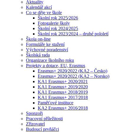
Aktuality
Kalendář akcí
Co se děje ve škole
Školní rok 2025⁄2026
Fotogalerie školy
Školní rok 2024⁄2025
Školní rok 2023⁄2024 – druhé pololetí
Škola on-line
Formuláře ke stažení
Výchovné poradenství
Školská rada
Organizace školního roku
Projekty a dotace, EU, Erasmus
Erasmus+ 2020⁄2022 (KA2 – Česko)
Erasmus+ 2020⁄2022 (KA2 – Norsko)
KA1 Erasmus+ 2020⁄2021
KA1 Erasmus+ 2019⁄2020
KA1 Erasmus+ 2018⁄2019
KA1 Erasmus+ 2017⁄2018
Paměťové instituce
KA2 Erasmus+ 2016⁄2018
Sponzoři
Pracovní příležitosti
Zřizovatel
Budoucí prvňáčci